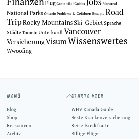
Finanzen
Jobs
Flug
Gastartikel
Guides
Montreal
Road
National Parks
Ontario
Probleme & Gefahren
Rezepte
Trip
Rocky Mountains
Ski-Gebiet
Sprache
Vancouver
Städte
Unterkunft
Toronto
Wissenswertes
Visum
Versicherung
Wwoofing
Back
MENÜ
STARTE HIER
To
Blog
WHV Kanada Guide
Top
Shop
Beste Krankenversicherung
Ressourcen
Reise-Kreditkarte
Archiv
Billige Flüge