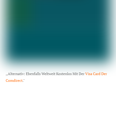
,,Alternativ: Ebenfalls Weltweit Kostenlos Mit Der
Visa Card Der
Comdirect
."