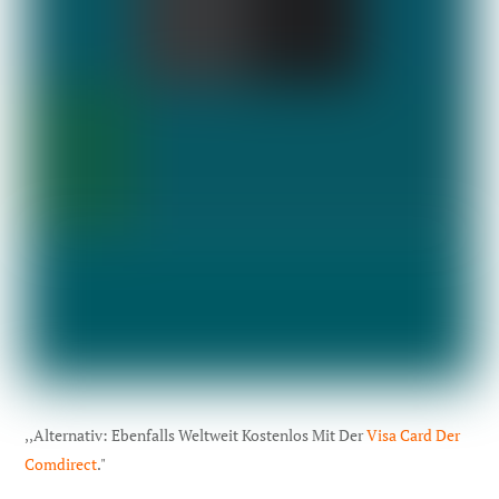
,,Alternativ: Ebenfalls Weltweit Kostenlos Mit Der
Visa Card Der
Comdirect
."