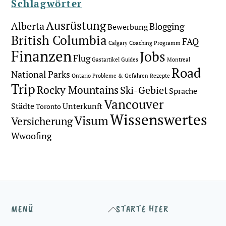
Schlagwörter
Ausrüstung
Alberta
Blogging
Bewerbung
British Columbia
FAQ
Calgary
Coaching Programm
Finanzen
Jobs
Flug
Gastartikel
Guides
Montreal
Road
National Parks
Ontario
Probleme & Gefahren
Rezepte
Trip
Rocky Mountains
Ski-Gebiet
Sprache
Vancouver
Städte
Unterkunft
Toronto
Wissenswertes
Visum
Versicherung
Wwoofing
Back
MENÜ
STARTE HIER
To