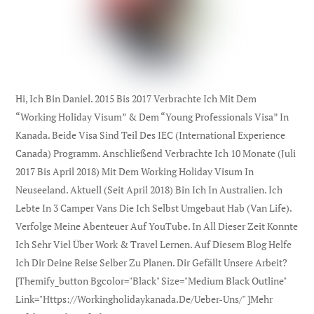
Hi, Ich Bin Daniel. 2015 Bis 2017 Verbrachte Ich Mit Dem
“Working Holiday Visum” & Dem “Young Professionals Visa” In
Kanada. Beide Visa Sind Teil Des IEC (international Experience
Canada) Programm. Anschließend Verbrachte Ich 10 Monate (Juli
2017 Bis April 2018) Mit Dem Working Holiday Visum In
Neuseeland. Aktuell (seit April 2018) Bin Ich In Australien. Ich
Lebte In 3 Camper Vans Die Ich Selbst Umgebaut Hab (Van Life).
Verfolge Meine Abenteuer Auf YouTube. In All Dieser Zeit Konnte
Ich Sehr Viel Über Work & Travel Lernen. Auf Diesem Blog Helfe
Ich Dir Deine Reise Selber Zu Planen. Dir Gefällt Unsere Arbeit?
[themify_button Bgcolor="black" Size="medium Black Outline"
Link="https://workingholidaykanada.de/ueber-Uns/" ]Mehr