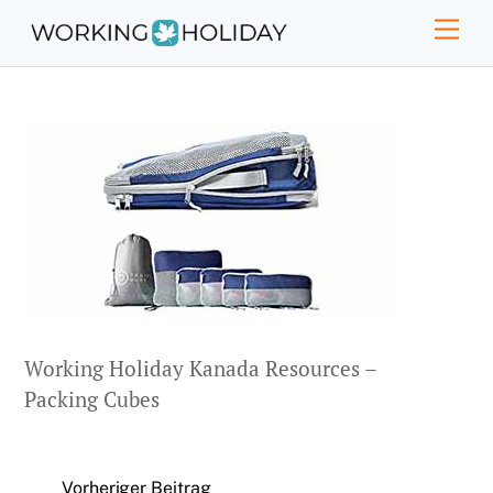
Skip
Men
to
content
Working Holiday Kanada Resources –
Packing Cubes
Vorheriger Beitrag