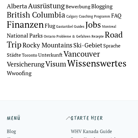
Ausrüstung
Alberta
Blogging
Bewerbung
British Columbia
FAQ
Calgary
Coaching Programm
Finanzen
Jobs
Flug
Gastartikel
Guides
Montreal
Road
National Parks
Ontario
Probleme & Gefahren
Rezepte
Trip
Rocky Mountains
Ski-Gebiet
Sprache
Vancouver
Städte
Unterkunft
Toronto
Wissenswertes
Visum
Versicherung
Wwoofing
Back
MENÜ
STARTE HIER
To
Blog
WHV Kanada Guide
Top