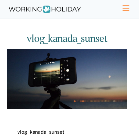
Skip
Men
to
content
vlog_kanada_sunset
vlog_kanada_sunset