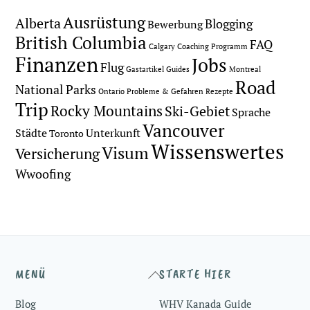
Ausrüstung
Alberta
Blogging
Bewerbung
British Columbia
FAQ
Calgary
Coaching Programm
Finanzen
Jobs
Flug
Gastartikel
Guides
Montreal
Road
National Parks
Ontario
Probleme & Gefahren
Rezepte
Trip
Rocky Mountains
Ski-Gebiet
Sprache
Vancouver
Städte
Unterkunft
Toronto
Wissenswertes
Visum
Versicherung
Wwoofing
Back
MENÜ
STARTE HIER
To
Blog
WHV Kanada Guide
Top