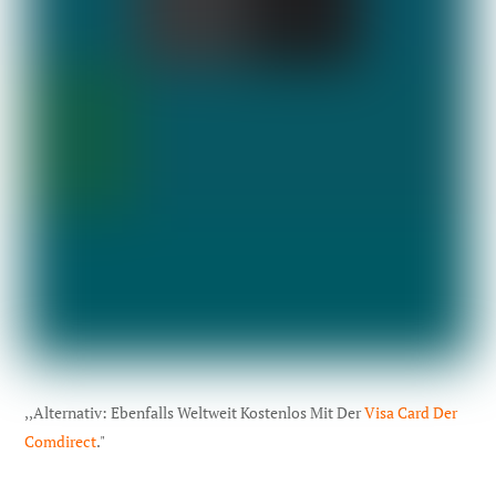
,,Alternativ: Ebenfalls Weltweit Kostenlos Mit Der
Visa Card Der
Comdirect
."