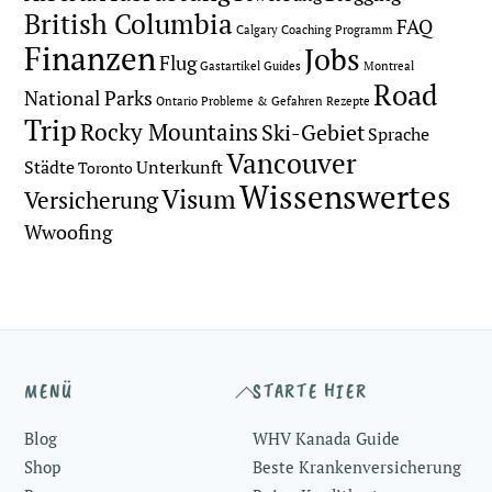
British Columbia
FAQ
Calgary
Coaching Programm
Finanzen
Jobs
Flug
Gastartikel
Guides
Montreal
Road
National Parks
Ontario
Probleme & Gefahren
Rezepte
Trip
Rocky Mountains
Ski-Gebiet
Sprache
Vancouver
Städte
Unterkunft
Toronto
Wissenswertes
Visum
Versicherung
Wwoofing
Back
MENÜ
STARTE HIER
To
Blog
WHV Kanada Guide
Top
Shop
Beste Krankenversicherung