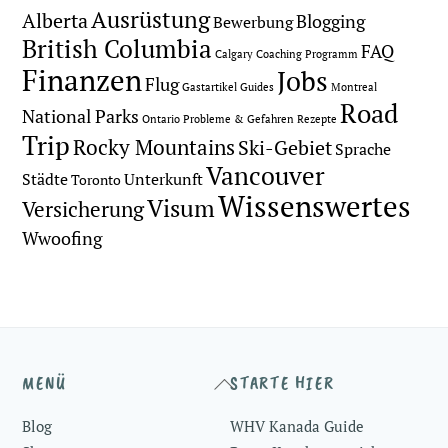
Ausrüstung
Alberta
Blogging
Bewerbung
British Columbia
FAQ
Calgary
Coaching Programm
Finanzen
Jobs
Flug
Gastartikel
Guides
Montreal
Road
National Parks
Ontario
Probleme & Gefahren
Rezepte
Trip
Rocky Mountains
Ski-Gebiet
Sprache
Vancouver
Städte
Unterkunft
Toronto
Wissenswertes
Visum
Versicherung
Wwoofing
Back
MENÜ
STARTE HIER
To
Blog
WHV Kanada Guide
Top