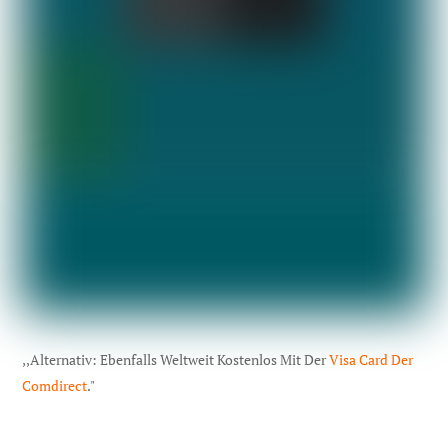
,,Alternativ: Ebenfalls Weltweit Kostenlos Mit Der
Visa Card Der
Comdirect
."