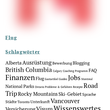
Flug
Schlagwörter
Ausrüstung
Alberta
Blogging
Bewerbung
British Columbia
FAQ
Calgary
Coaching Programm
Finanzen
Jobs
Flug
Gastartikel
Guides
Montreal
Road
National Parks
Ontario
Probleme & Gefahren
Rezepte
Trip
Rocky Mountains
Ski-Gebiet
Sprache
Vancouver
Städte
Unterkunft
Toronto
Wissenswertes
Visum
Versicherung