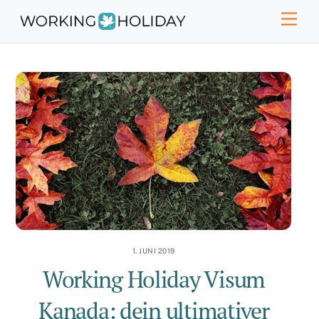
Skip
Men
to
content
1. JUNI 2019
Working Holiday Visum
Kanada: dein ultimativer