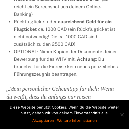
reicht ein Screenshot aus deinem Online-
Banking)
Rückflugticket oder
ausreichend Geld für ein
Flugticket
ca. 1000 CAD (ein Rückflugticket ist
nicht notwendig! Die ca. 1000 CAD sind
zusätzlich zu den 2500 CAD)
OPTIONAL: Nimm Kopien der Dokumente deiner
Bewerbung für das WHV mit.
Achtung
: Du
brauchst für die Einreise kein neues polizeiliches
Führungszeugnis beantragen.
,,Mein persönlicher Geheimtipp für dich: Wenn
du weißt, dass du anfangs nur reisen
möchtest, kannst du als Tourist ins Land
Diese Website benutzt Cookies. Wenn du die Website weiter
kommen.“
nutzt, gehen wir von deinem Einverständnis aus.
Akzeptieren
Weitere Informationen
Denn du darfst bis zu 6 Monate mit dem