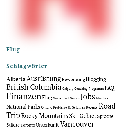
Flug
Schlagwörter
Ausrüstung
Alberta
Blogging
Bewerbung
British Columbia
FAQ
Calgary
Coaching Programm
Finanzen
Jobs
Flug
Gastartikel
Guides
Montreal
Road
National Parks
Ontario
Probleme & Gefahren
Rezepte
Trip
Rocky Mountains
Ski-Gebiet
Sprache
Vancouver
Städte
Unterkunft
Toronto