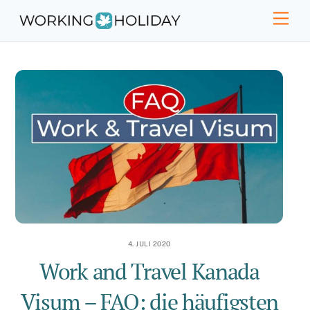
Skip
Men
to
content
4. JULI 2020
Work and Travel Kanada
Visum – FAQ: die häufigsten