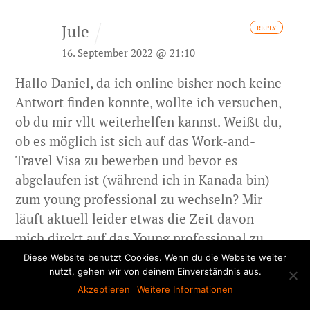
Jule
REPLY
16. September 2022 @ 21:10
Hallo Daniel, da ich online bisher noch keine
Antwort finden konnte, wollte ich versuchen,
ob du mir vllt weiterhelfen kannst.
Weißt du,
ob es möglich ist sich auf das Work-and-
Travel Visa zu bewerben und bevor es
abgelaufen ist (während ich in Kanada bin)
zum young professional zu wechseln?
Mir
läuft aktuell leider etwas die Zeit davon
mich direkt auf das Young professional zu
bewerben, daher kam diese Überlegung.
Diese Website benutzt Cookies. Wenn du die Website weiter
nutzt, gehen wir von deinem Einverständnis aus.
Vielen Dank im Voraus. Jule
Akzeptieren
Weitere Informationen