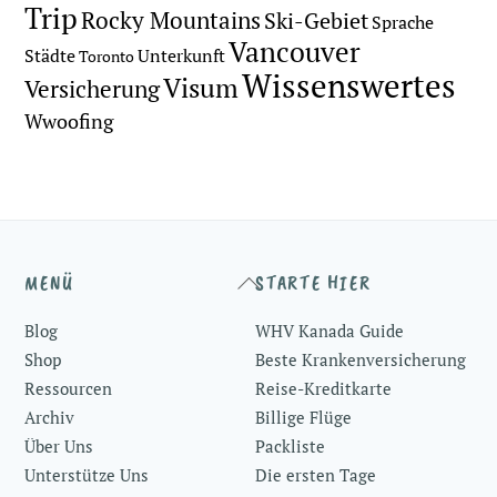
Trip
Rocky Mountains
Ski-Gebiet
Sprache
Vancouver
Städte
Unterkunft
Toronto
Wissenswertes
Visum
Versicherung
Wwoofing
Back
MENÜ
STARTE HIER
To
Blog
WHV Kanada Guide
Top
Shop
Beste Krankenversicherung
Ressourcen
Reise-Kreditkarte
Archiv
Billige Flüge
Über Uns
Packliste
Unterstütze Uns
Die ersten Tage