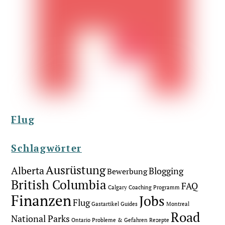
Flug
Schlagwörter
Ausrüstung
Alberta
Blogging
Bewerbung
British Columbia
FAQ
Calgary
Coaching Programm
Finanzen
Jobs
Flug
Gastartikel
Guides
Montreal
Road
National Parks
Ontario
Probleme & Gefahren
Rezepte