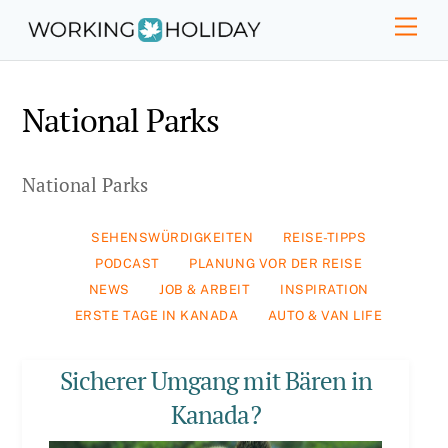
Skip
Men
to
content
National Parks
National Parks
SEHENSWÜRDIGKEITEN
REISE-TIPPS
PODCAST
PLANUNG VOR DER REISE
NEWS
JOB & ARBEIT
INSPIRATION
ERSTE TAGE IN KANADA
AUTO & VAN LIFE
Sicherer Umgang mit Bären in
Kanada?