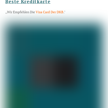
Beste Kreditkarte
,,Wir Empfehlen Die
Visa Card Der DKB
."