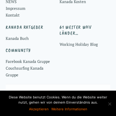
NEWS
Kanada Kosten
Impressum
Kontakt
KANADA RATGEBER
61 WEITER WHV
LÄNDER…
Kanada Buch
Working Holiday Blog
COMMUNITY
Facebook Kanada Gruppe
Couchsurfing Kanada
Gruppe
© 2016-2026 ♥
Working Holiday Kanada
Diese Website benutzt Cookies. Wenn du die Website weiter
nutzt, gehen wir von deinem Einverständnis aus.
Akzeptieren
Weitere Informationen