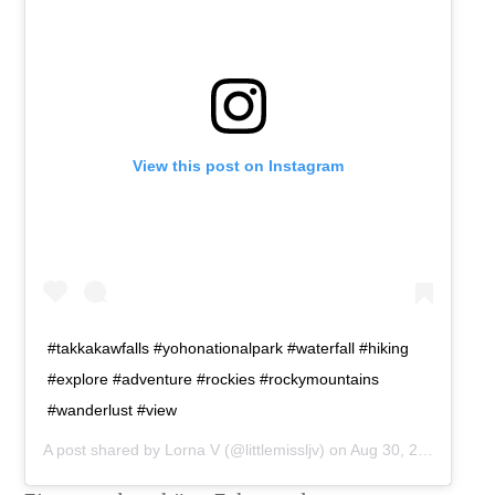
View this post on Instagram
#takkakawfalls #yohonationalpark #waterfall #hiking
#explore #adventure #rockies #rockymountains
#wanderlust #view
A post shared by
Lorna V
(@littlemissljv) on
Aug 30, 2016 at 11:00am PDT