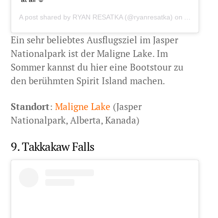
A post shared by
RYAN RESATKA
(@ryanresatka) on
Aug 31, 2
Ein sehr beliebtes Ausflugsziel im Jasper
Nationalpark ist der Maligne Lake. Im
Sommer kannst du hier eine Bootstour zu
den berühmten Spirit Island machen.
Standort
:
Maligne Lake
(Jasper
Nationalpark, Alberta, Kanada)
9. Takkakaw Falls