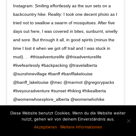
Instagram: Smiling effortlessly as the sun sets on a
backcountry hike. Reality: I took one decent photo as I
tried not to swallow a swarm of mosquitoes. After five
days out here, I was covered in bites, sunburnt, smelly
and sore. But through it all, in good spirits (minus the
time I lost it when we got off trail and I was stuck in
mud). . . #thisadventurelife @thisadventurelife
#livefearlessly #backpacking @travelalberta
@sunshinevillage #banff #banfflakelouise
@banff_lakelouise @mec @marmot @gregorypacks
#liveyouradventure #sunset #hiking #hikealberta
@womenwhoexplore_alberta @womenwhohike
#mtnchicks #choosemountains #backpacker
Diese Website benutzt Cookies. Wenn du die Website weiter
@outsidemagazine #backpackingculture
nutzt, gehen wir von deinem Einverständnis aus.
#adventurenthusiasts #outdoorfitness
Akzeptieren
Weitere Informationen
#banffnationalpark #explorebanff #banfflife #mybanff