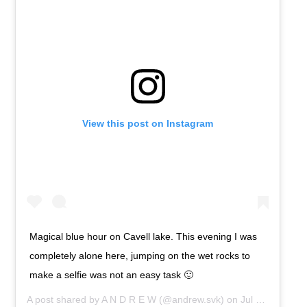
View this post on Instagram
Magical blue hour on Cavell lake. This evening I was
completely alone here, jumping on the wet rocks to
make a selfie was not an easy task 🙂
A post shared by
A N D R E W
(@andrew.svk) on
Jul 16, 2019 at 5:56am PDT