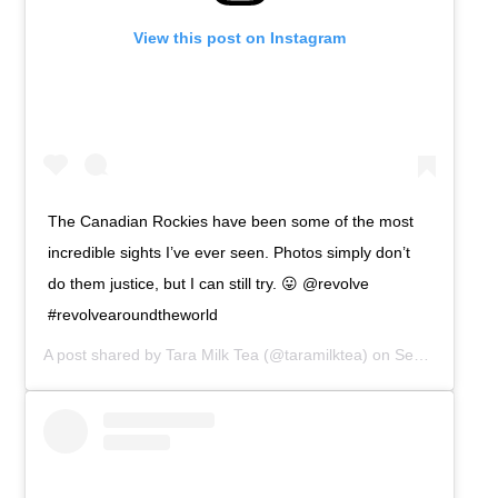
View this post on Instagram
The Canadian Rockies have been some of the most
incredible sights I’ve ever seen. Photos simply don’t
do them justice, but I can still try. 😛 @revolve
#revolvearoundtheworld
A post shared by
Tara Milk Tea
(@taramilktea) on
Sep 8, 2019 at 4:59am PDT