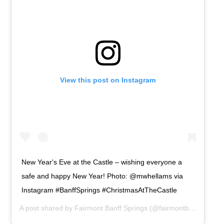
View this post on Instagram
New Year's Eve at the Castle – wishing everyone a
safe and happy New Year! Photo: @mwhellams via
Instagram #BanffSprings #ChristmasAtTheCastle
A post shared by
Fairmont Banff Springs
(@fairmontbanff) on
De