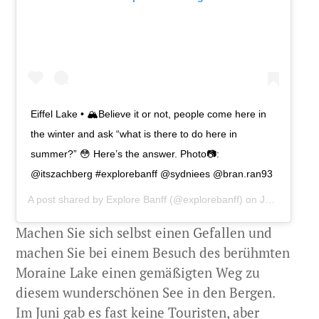
Eiffel Lake • 🏔Believe it or not, people come here in
the winter and ask “what is there to do here in
summer?” 😳 Here’s the answer. Photo📷:
@itszachberg #explorebanff @sydniees @bran.ran93
A post shared by
Explore Banff
(@explorebanff) on
Jun 27, 2019 at 11:58am PDT
Machen Sie sich selbst einen Gefallen und
machen Sie bei einem Besuch des berühmten
Moraine Lake einen gemäßigten Weg zu
diesem wunderschönen See in den Bergen.
Im Juni gab es fast keine Touristen, aber