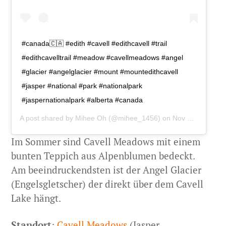
#canada🇨🇦 #edith #cavell #edithcavell #trail
#edithcavelltrail #meadow #cavellmeadows #angel
#glacier #angelglacier #mount #mountedithcavell
#jasper #national #park #nationalpark
#jaspernationalpark #alberta #canada
A post shared by
Mihee Oh
(@mihee_1456) on
Nov 8, 2019 at 3:40am PST
Im Sommer sind Cavell Meadows mit einem
bunten Teppich aus Alpenblumen bedeckt.
Am beeindruckendsten ist der Angel Glacier
(Engelsgletscher) der direkt über dem Cavell
Lake hängt.
Standort
:
Cavell Meadows
(Jasper