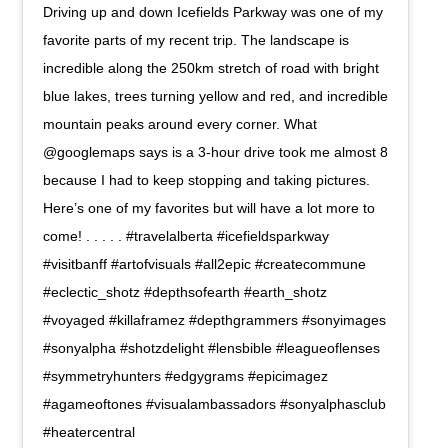
Driving up and down Icefields Parkway was one of my
favorite parts of my recent trip. The landscape is
incredible along the 250km stretch of road with bright
blue lakes, trees turning yellow and red, and incredible
mountain peaks around every corner. What
@googlemaps says is a 3-hour drive took me almost 8
because I had to keep stopping and taking pictures.
Here’s one of my favorites but will have a lot more to
come! . . . . . #travelalberta #icefieldsparkway
#visitbanff #artofvisuals #all2epic #createcommune
#eclectic_shotz #depthsofearth #earth_shotz
#voyaged #killaframez #depthgrammers #sonyimages
#sonyalpha #shotzdelight #lensbible #leagueoflenses
#symmetryhunters #edgygrams #epicimagez
#agameoftones #visualambassadors #sonyalphasclub
#heatercentral