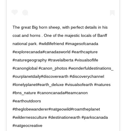
The great Big horn sheep, with perfect details in his
coat and horns . One of the majestic locals of Banff
national park. #wildlifefriend #imagesofcanada
#explorecanada#canadasworld #earthcapture
#naturegeography #travelalberta #visualsoflife
#canonglobal #canon_photos #wonderfuldestinations_
#ourplanetdaily#discoverearth #discoverychannel
#lonelyplanet#earth_deluxe #visualsofearth #natures
#bns_nature #canoncanada#teamcanon
#earthoutdoors
#theglobewanderer#natgeowild#roamtheplanet
#wildernessculture #destinationearth #parkscanada
#natgeocreative