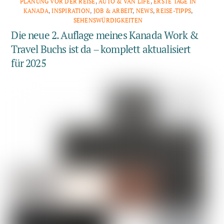
PLANUNG VOR DER REISE
,
AUTO & VAN LIFE
,
ERSTE TAGE IN
KANADA
,
INSPIRATION
,
JOB & ARBEIT
,
NEWS
,
REISE-TIPPS
,
SEHENSWÜRDIGKEITEN
Die neue 2. Auflage meines Kanada Work &
Travel Buchs ist da – komplett aktualisiert
für 2025