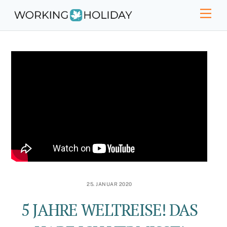
Skip
Men
to
content
25. JANUAR 2020
5 JAHRE WELTREISE! DAS