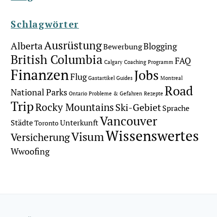
Schlagwörter
Ausrüstung
Alberta
Blogging
Bewerbung
British Columbia
FAQ
Calgary
Coaching Programm
Finanzen
Jobs
Flug
Gastartikel
Guides
Montreal
Road
National Parks
Ontario
Probleme & Gefahren
Rezepte
Trip
Rocky Mountains
Ski-Gebiet
Sprache
Vancouver
Städte
Unterkunft
Toronto
Wissenswertes
Visum
Versicherung
Wwoofing