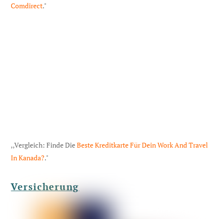
Comdirect
."
,,Vergleich: Finde Die
Beste Kreditkarte Für Dein Work And Travel
In Kanada?
."
Versicherung