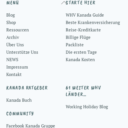
Back
MENÜ
STARTE HIER
To
Blog
WHV Kanada Guide
Top
Shop
Beste Krankenversicherung
Ressourcen
Reise-Kreditkarte
Archiv
Billige Flüge
Über Uns
Packliste
Unterstütze Uns
Die ersten Tage
NEWS
Kanada Kosten
Impressum
Kontakt
KANADA RATGEBER
61 WEITER WHV
LÄNDER…
Kanada Buch
Working Holiday Blog
COMMUNITY
Facebook Kanada Gruppe