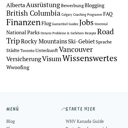
Ausrüstung
Alberta
Blogging
Bewerbung
British Columbia
FAQ
Calgary
Coaching Programm
Finanzen
Jobs
Flug
Gastartikel
Guides
Montreal
Road
National Parks
Ontario
Probleme & Gefahren
Rezepte
Trip
Rocky Mountains
Ski-Gebiet
Sprache
Vancouver
Städte
Unterkunft
Toronto
Wissenswertes
Visum
Versicherung
Wwoofing
Back
MENÜ
STARTE HIER
To
Blog
WHV Kanada Guide
Top