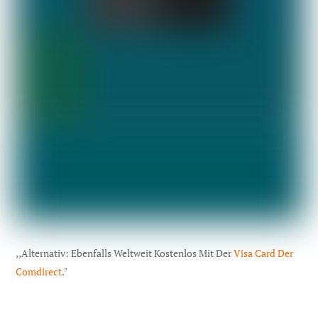
,,Alternativ: Ebenfalls Weltweit Kostenlos Mit Der
Visa Card Der
Comdirect
."