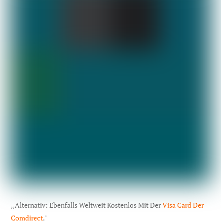
,,Alternativ: Ebenfalls Weltweit Kostenlos Mit Der
Visa Card Der
Comdirect
."