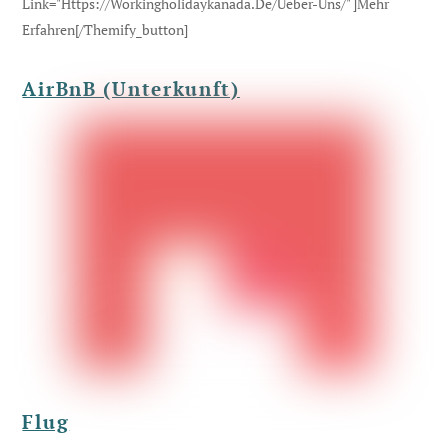
Link="https://workingholidaykanada.de/ueber-Uns/" ]Mehr
Erfahren[/themify_button]
AirBnB (Unterkunft)
Flug