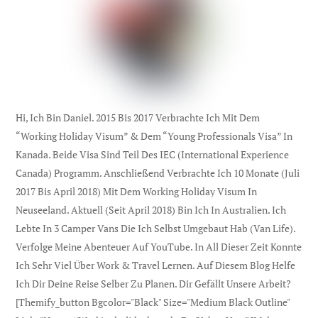
Hi, Ich Bin Daniel. 2015 Bis 2017 Verbrachte Ich Mit Dem
“Working Holiday Visum” & Dem “Young Professionals Visa” In
Kanada. Beide Visa Sind Teil Des IEC (international Experience
Canada) Programm. Anschließend Verbrachte Ich 10 Monate (Juli
2017 Bis April 2018) Mit Dem Working Holiday Visum In
Neuseeland. Aktuell (seit April 2018) Bin Ich In Australien. Ich
Lebte In 3 Camper Vans Die Ich Selbst Umgebaut Hab (Van Life).
Verfolge Meine Abenteuer Auf YouTube. In All Dieser Zeit Konnte
Ich Sehr Viel Über Work & Travel Lernen. Auf Diesem Blog Helfe
Ich Dir Deine Reise Selber Zu Planen. Dir Gefällt Unsere Arbeit?
[themify_button Bgcolor="black" Size="medium Black Outline"