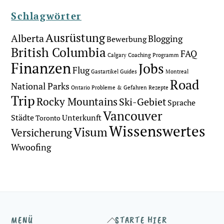
Schlagwörter
Ausrüstung
Alberta
Blogging
Bewerbung
British Columbia
FAQ
Calgary
Coaching Programm
Finanzen
Jobs
Flug
Gastartikel
Guides
Montreal
Road
National Parks
Ontario
Probleme & Gefahren
Rezepte
Trip
Rocky Mountains
Ski-Gebiet
Sprache
Vancouver
Städte
Unterkunft
Toronto
Wissenswertes
Visum
Versicherung
Wwoofing
Back
MENÜ
STARTE HIER