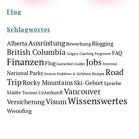
Flug
Schlagwörter
Ausrüstung
Alberta
Blogging
Bewerbung
British Columbia
FAQ
Calgary
Coaching Programm
Finanzen
Jobs
Flug
Gastartikel
Guides
Montreal
Road
National Parks
Ontario
Probleme & Gefahren
Rezepte
Trip
Rocky Mountains
Ski-Gebiet
Sprache
Vancouver
Städte
Unterkunft
Toronto
Wissenswertes
Visum
Versicherung
Wwoofing