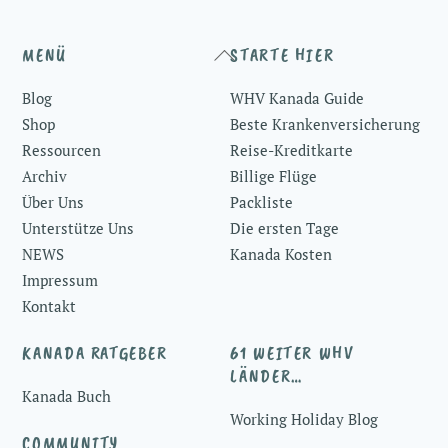
Back
MENÜ
STARTE HIER
To
Blog
WHV Kanada Guide
Top
Shop
Beste Krankenversicherung
Ressourcen
Reise-Kreditkarte
Archiv
Billige Flüge
Über Uns
Packliste
Unterstütze Uns
Die ersten Tage
NEWS
Kanada Kosten
Impressum
Kontakt
KANADA RATGEBER
61 WEITER WHV
LÄNDER…
Kanada Buch
Working Holiday Blog
COMMUNITY