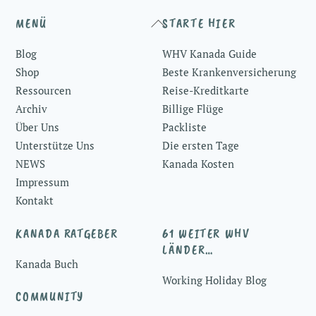
Back
MENÜ
STARTE HIER
To
Blog
WHV Kanada Guide
Top
Shop
Beste Krankenversicherung
Ressourcen
Reise-Kreditkarte
Archiv
Billige Flüge
Über Uns
Packliste
Unterstütze Uns
Die ersten Tage
NEWS
Kanada Kosten
Impressum
Kontakt
KANADA RATGEBER
61 WEITER WHV
LÄNDER…
Kanada Buch
Working Holiday Blog
COMMUNITY