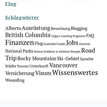
Flug
Schlagwörter
Ausrüstung
Alberta
Blogging
Bewerbung
British Columbia
FAQ
Calgary
Coaching Programm
Finanzen
Jobs
Flug
Gastartikel
Guides
Montreal
Road
National Parks
Ontario
Probleme & Gefahren
Rezepte
Trip
Rocky Mountains
Ski-Gebiet
Sprache
Vancouver
Städte
Unterkunft
Toronto
Wissenswertes
Visum
Versicherung
Wwoofing