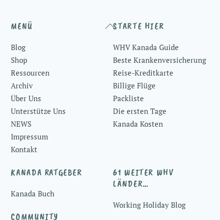
Back
MENÜ
STARTE HIER
To
Blog
WHV Kanada Guide
Top
Shop
Beste Krankenversicherung
Ressourcen
Reise-Kreditkarte
Archiv
Billige Flüge
Über Uns
Packliste
Unterstütze Uns
Die ersten Tage
NEWS
Kanada Kosten
Impressum
Kontakt
KANADA RATGEBER
61 WEITER WHV
LÄNDER…
Kanada Buch
Working Holiday Blog
COMMUNITY