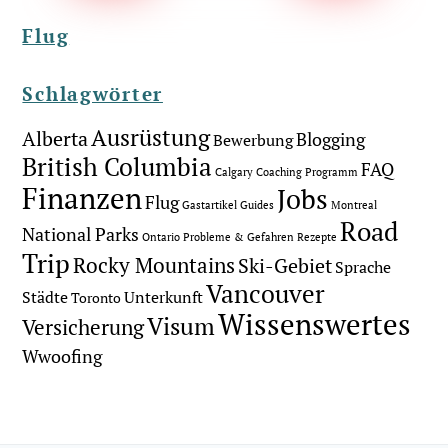
Flug
Schlagwörter
Ausrüstung
Alberta
Blogging
Bewerbung
British Columbia
FAQ
Calgary
Coaching Programm
Finanzen
Jobs
Flug
Gastartikel
Guides
Montreal
Road
National Parks
Ontario
Probleme & Gefahren
Rezepte
Trip
Rocky Mountains
Ski-Gebiet
Sprache
Vancouver
Städte
Unterkunft
Toronto
Wissenswertes
Visum
Versicherung
Wwoofing