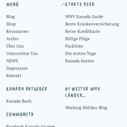
Back
MENÜ
STARTE HIER
To
Blog
WHV Kanada Guide
Top
Shop
Beste Krankenversicherung
Ressourcen
Reise-Kreditkarte
Archiv
Billige Flüge
Über Uns
Packliste
Unterstütze Uns
Die ersten Tage
NEWS
Kanada Kosten
Impressum
Kontakt
KANADA RATGEBER
61 WEITER WHV
LÄNDER…
Kanada Buch
Working Holiday Blog
COMMUNITY
Facebook Kanada Gruppe