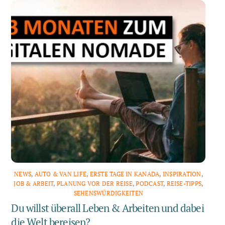
NEWS
,
AUTO & VAN LIFE
,
ERSTE TAGE IN KANADA
,
INSPIRATION
,
JOB & ARBEIT
,
PLANUNG VOR DER REISE
,
PODCAST
,
REISE-TIPPS
,
SEHENSWÜRDIGKEITEN
Du willst überall Leben & Arbeiten und dabei
die Welt bereisen?