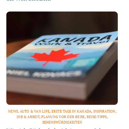
NEWS
,
AUTO & VAN LIFE
,
ERSTE TAGE IN KANADA
,
INSPIRATION
,
JOB & ARBEIT
,
PLANUNG VOR DER REISE
,
REISE-TIPPS
,
SEHENSWÜRDIGKEITEN