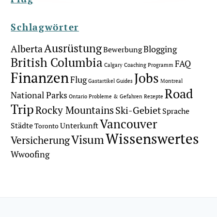
Schlagwörter
Ausrüstung
Alberta
Blogging
Bewerbung
British Columbia
FAQ
Calgary
Coaching Programm
Finanzen
Jobs
Flug
Gastartikel
Guides
Montreal
Road
National Parks
Ontario
Probleme & Gefahren
Rezepte
Trip
Rocky Mountains
Ski-Gebiet
Sprache
Vancouver
Städte
Unterkunft
Toronto
Wissenswertes
Visum
Versicherung
Wwoofing