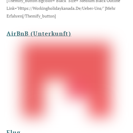
[themify_button Bgcolor="black" Size="medium Black Outline"
Link="https://workingholidaykanada.de/ueber-Uns/" ]Mehr
Erfahren[/themify_button]
AirBnB (Unterkunft)
Flug