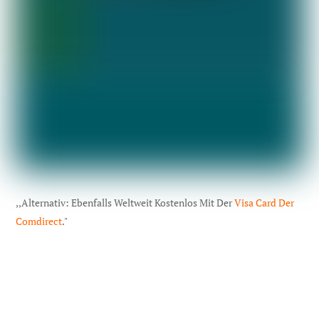
,,Alternativ: Ebenfalls Weltweit Kostenlos Mit Der
Visa Card Der
Comdirect
."