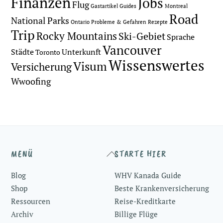
Finanzen
Jobs
Flug
Gastartikel
Guides
Montreal
Road
National Parks
Ontario
Probleme & Gefahren
Rezepte
Trip
Rocky Mountains
Ski-Gebiet
Sprache
Vancouver
Städte
Unterkunft
Toronto
Wissenswertes
Visum
Versicherung
Wwoofing
Back
MENÜ
STARTE HIER
To
Blog
WHV Kanada Guide
Top
Shop
Beste Krankenversicherung
Ressourcen
Reise-Kreditkarte
Archiv
Billige Flüge