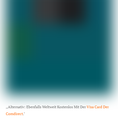
,,Alternativ: Ebenfalls Weltweit Kostenlos Mit Der
Visa Card Der
Comdirect
."