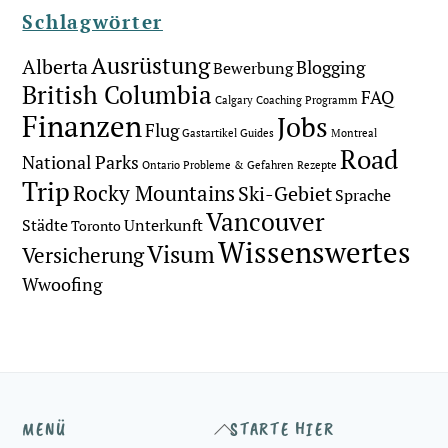
Schlagwörter
Ausrüstung
Alberta
Blogging
Bewerbung
British Columbia
FAQ
Calgary
Coaching Programm
Finanzen
Jobs
Flug
Gastartikel
Guides
Montreal
Road
National Parks
Ontario
Probleme & Gefahren
Rezepte
Trip
Rocky Mountains
Ski-Gebiet
Sprache
Vancouver
Städte
Unterkunft
Toronto
Wissenswertes
Visum
Versicherung
Wwoofing
Back
MENÜ
STARTE HIER