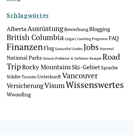
Schlagwörter
Ausrüstung
Alberta
Blogging
Bewerbung
British Columbia
FAQ
Calgary
Coaching Programm
Finanzen
Jobs
Flug
Gastartikel
Guides
Montreal
Road
National Parks
Ontario
Probleme & Gefahren
Rezepte
Trip
Rocky Mountains
Ski-Gebiet
Sprache
Vancouver
Städte
Unterkunft
Toronto
Wissenswertes
Visum
Versicherung
Wwoofing