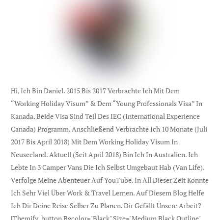
Hi, Ich Bin Daniel. 2015 Bis 2017 Verbrachte Ich Mit Dem
“Working Holiday Visum” & Dem “Young Professionals Visa” In
Kanada. Beide Visa Sind Teil Des IEC (international Experience
Canada) Programm. Anschließend Verbrachte Ich 10 Monate (Juli
2017 Bis April 2018) Mit Dem Working Holiday Visum In
Neuseeland. Aktuell (seit April 2018) Bin Ich In Australien. Ich
Lebte In 3 Camper Vans Die Ich Selbst Umgebaut Hab (Van Life).
Verfolge Meine Abenteuer Auf YouTube. In All Dieser Zeit Konnte
Ich Sehr Viel Über Work & Travel Lernen. Auf Diesem Blog Helfe
Ich Dir Deine Reise Selber Zu Planen. Dir Gefällt Unsere Arbeit?
[themify_button Bgcolor="black" Size="medium Black Outline"