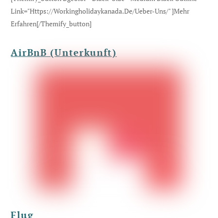
Link="https://workingholidaykanada.de/ueber-Uns/" ]Mehr
Erfahren[/themify_button]
AirBnB (Unterkunft)
Flug