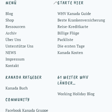
Back
MENÜ
STARTE HIER
To
Blog
WHV Kanada Guide
Top
Shop
Beste Krankenversicherung
Ressourcen
Reise-Kreditkarte
Archiv
Billige Flüge
Über Uns
Packliste
Unterstütze Uns
Die ersten Tage
NEWS
Kanada Kosten
Impressum
Kontakt
KANADA RATGEBER
61 WEITER WHV
LÄNDER…
Kanada Buch
Working Holiday Blog
COMMUNITY
Facebook Kanada Gruppe