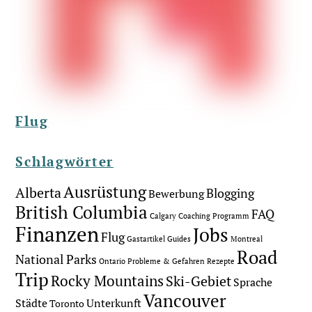
Flug
Schlagwörter
Ausrüstung
Alberta
Blogging
Bewerbung
British Columbia
FAQ
Calgary
Coaching Programm
Finanzen
Jobs
Flug
Gastartikel
Guides
Montreal
Road
National Parks
Ontario
Probleme & Gefahren
Rezepte
Trip
Rocky Mountains
Ski-Gebiet
Sprache
Vancouver
Städte
Unterkunft
Toronto