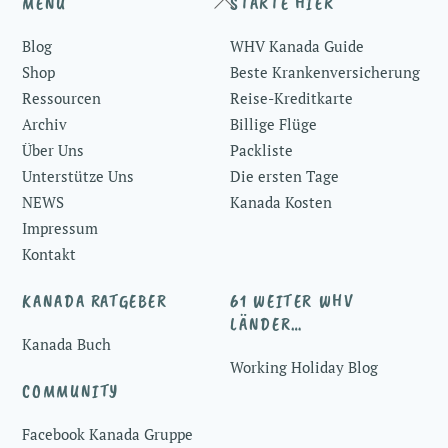
MENÜ
STARTE HIER
To
Blog
WHV Kanada Guide
Top
Shop
Beste Krankenversicherung
Ressourcen
Reise-Kreditkarte
Archiv
Billige Flüge
Über Uns
Packliste
Unterstütze Uns
Die ersten Tage
NEWS
Kanada Kosten
Impressum
Kontakt
KANADA RATGEBER
61 WEITER WHV
LÄNDER…
Kanada Buch
Working Holiday Blog
COMMUNITY
Facebook Kanada Gruppe