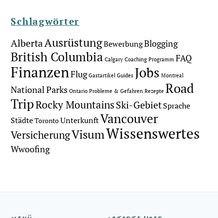
Schlagwörter
Ausrüstung
Alberta
Blogging
Bewerbung
British Columbia
FAQ
Calgary
Coaching Programm
Finanzen
Jobs
Flug
Gastartikel
Guides
Montreal
Road
National Parks
Ontario
Probleme & Gefahren
Rezepte
Trip
Rocky Mountains
Ski-Gebiet
Sprache
Vancouver
Städte
Unterkunft
Toronto
Wissenswertes
Visum
Versicherung
Wwoofing
Back