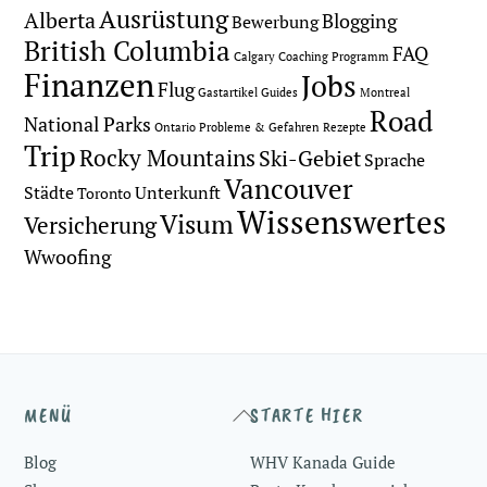
Ausrüstung
Alberta
Blogging
Bewerbung
British Columbia
FAQ
Calgary
Coaching Programm
Finanzen
Jobs
Flug
Gastartikel
Guides
Montreal
Road
National Parks
Ontario
Probleme & Gefahren
Rezepte
Trip
Rocky Mountains
Ski-Gebiet
Sprache
Vancouver
Städte
Unterkunft
Toronto
Wissenswertes
Visum
Versicherung
Wwoofing
Back
MENÜ
STARTE HIER
To
Blog
WHV Kanada Guide
Top