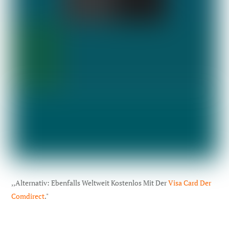
,,Alternativ: Ebenfalls Weltweit Kostenlos Mit Der
Visa Card Der
Comdirect
."