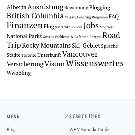
Ausrüstung
Alberta
Blogging
Bewerbung
British Columbia
FAQ
Calgary
Coaching Programm
Finanzen
Jobs
Flug
Gastartikel
Guides
Montreal
Road
National Parks
Ontario
Probleme & Gefahren
Rezepte
Trip
Rocky Mountains
Ski-Gebiet
Sprache
Vancouver
Städte
Unterkunft
Toronto
Wissenswertes
Visum
Versicherung
Wwoofing
Back
MENÜ
STARTE HIER
To
Blog
WHV Kanada Guide
Top