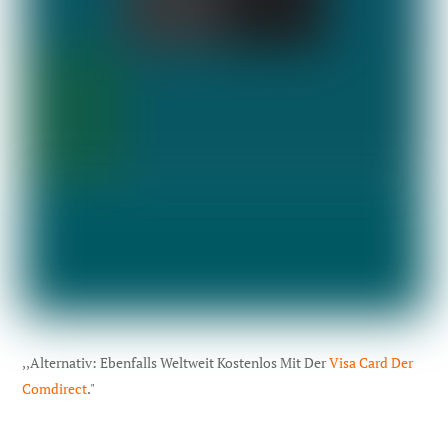
,,Alternativ: Ebenfalls Weltweit Kostenlos Mit Der
Visa Card Der
Comdirect
."