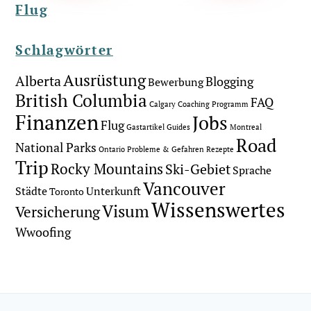
Flug
Schlagwörter
Ausrüstung
Alberta
Blogging
Bewerbung
British Columbia
FAQ
Calgary
Coaching Programm
Finanzen
Jobs
Flug
Gastartikel
Guides
Montreal
Road
National Parks
Ontario
Probleme & Gefahren
Rezepte
Trip
Rocky Mountains
Ski-Gebiet
Sprache
Vancouver
Städte
Unterkunft
Toronto
Wissenswertes
Visum
Versicherung
Wwoofing