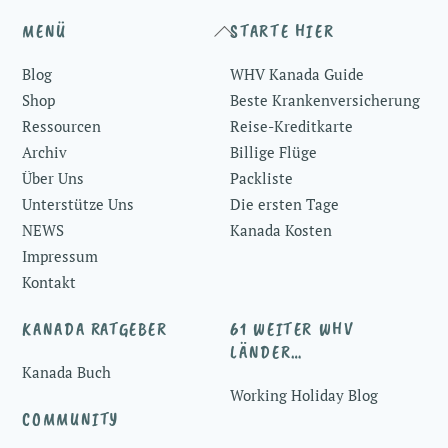
Back
MENÜ
STARTE HIER
To
Blog
WHV Kanada Guide
Top
Shop
Beste Krankenversicherung
Ressourcen
Reise-Kreditkarte
Archiv
Billige Flüge
Über Uns
Packliste
Unterstütze Uns
Die ersten Tage
NEWS
Kanada Kosten
Impressum
Kontakt
KANADA RATGEBER
61 WEITER WHV
LÄNDER…
Kanada Buch
Working Holiday Blog
COMMUNITY