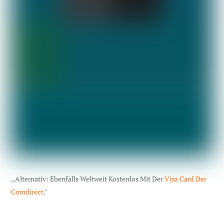
,,Alternativ: Ebenfalls Weltweit Kostenlos Mit Der
Visa Card Der
Comdirect
."