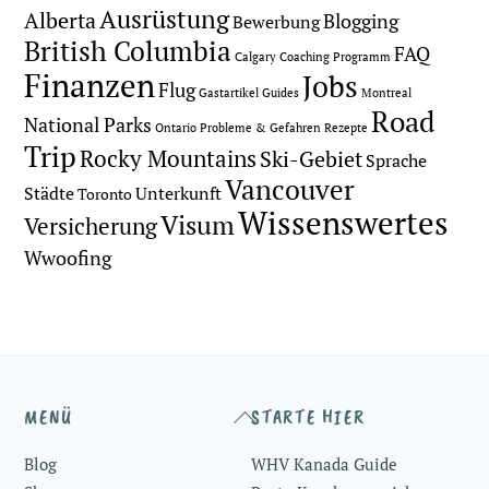
Ausrüstung
Alberta
Blogging
Bewerbung
British Columbia
FAQ
Calgary
Coaching Programm
Finanzen
Jobs
Flug
Gastartikel
Guides
Montreal
Road
National Parks
Ontario
Probleme & Gefahren
Rezepte
Trip
Rocky Mountains
Ski-Gebiet
Sprache
Vancouver
Städte
Unterkunft
Toronto
Wissenswertes
Visum
Versicherung
Wwoofing
Back
MENÜ
STARTE HIER
To
Blog
WHV Kanada Guide
Top