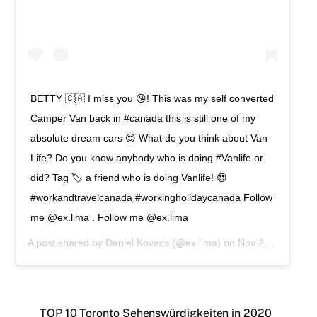
BETTY 🇨🇦 I miss you 😘! This was my self converted
Camper Van back in #canada this is still one of my
absolute dream cars 😍 What do you think about Van
Life? Do you know anybody who is doing #Vanlife or
did? Tag 🏷 a friend who is doing Vanlife! 😍
#workandtravelcanada #workingholidaycanada Follow
me @ex.lima . Follow me @ex.lima
A post shared by
Daniel Kovacs
(@ex.lima) on
Nov 21, 2019 at 10:34am PST
TOP 10 Toronto Sehenswürdigkeiten in 2020