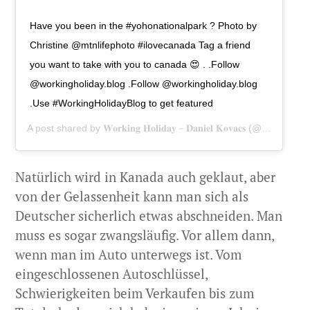
Have you been in the #yohonationalpark ?⁠ Photo by
Christine @mtnlifephoto #ilovecanada⁠ Tag a friend
you want to take with you to canada 😍⁠ .⁠ .Follow
@workingholiday.blog⁠ .Follow @workingholiday.blog⁠
.Use #WorkingHolidayBlog to get featured⁠
A post shared by
𝐖𝐨𝐫𝐤𝐢𝐧𝐠 𝐇𝐨𝐥𝐢𝐝𝐚𝐲－𝐃𝐚𝐧𝐢𝐞𝐥 𝐊𝐨𝐯𝐚𝐜𝐬
(@workingholiday.blog) on
Natürlich wird in Kanada auch geklaut, aber
von der Gelassenheit kann man sich als
Deutscher sicherlich etwas abschneiden. Man
muss es sogar zwangsläufig. Vor allem dann,
wenn man im Auto unterwegs ist. Vom
eingeschlossenen Autoschlüssel,
Schwierigkeiten beim Verkaufen bis zum