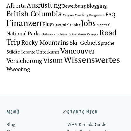
Ausrüstung
Alberta
Blogging
Bewerbung
British Columbia
FAQ
Calgary
Coaching Programm
Finanzen
Jobs
Flug
Gastartikel
Guides
Montreal
Road
National Parks
Ontario
Probleme & Gefahren
Rezepte
Trip
Rocky Mountains
Ski-Gebiet
Sprache
Vancouver
Städte
Unterkunft
Toronto
Wissenswertes
Visum
Versicherung
Wwoofing
Back
MENÜ
STARTE HIER
To
Blog
WHV Kanada Guide
Top