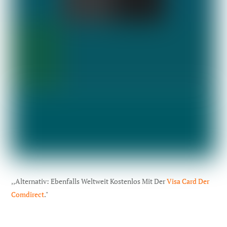
,,Alternativ: Ebenfalls Weltweit Kostenlos Mit Der
Visa Card Der
Comdirect
."