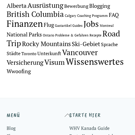
Ausrüstung
Alberta
Blogging
Bewerbung
British Columbia
FAQ
Calgary
Coaching Programm
Finanzen
Jobs
Flug
Gastartikel
Guides
Montreal
Road
National Parks
Ontario
Probleme & Gefahren
Rezepte
Trip
Rocky Mountains
Ski-Gebiet
Sprache
Vancouver
Städte
Unterkunft
Toronto
Wissenswertes
Visum
Versicherung
Wwoofing
Back
MENÜ
STARTE HIER
To
Blog
WHV Kanada Guide
Top