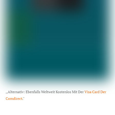
,,Alternativ: Ebenfalls Weltweit Kostenlos Mit Der
Visa Card Der
Comdirect
."