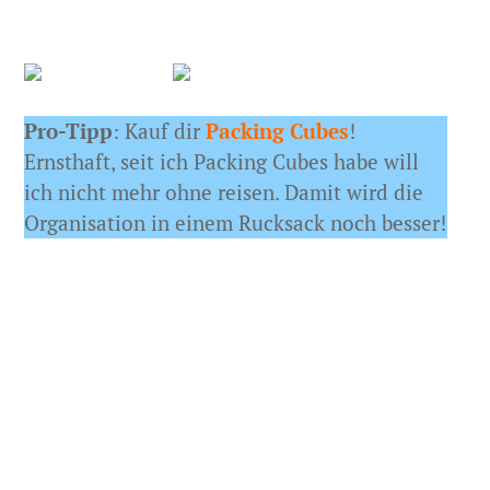
Pro-Tipp
: Kauf dir
Packing Cubes
!
Ernsthaft, seit ich Packing Cubes habe will
ich nicht mehr ohne reisen. Damit wird die
Organisation in einem Rucksack noch besser!