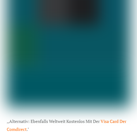
,,Alternativ: Ebenfalls Weltweit Kostenlos Mit Der
Visa Card Der
Comdirect
."