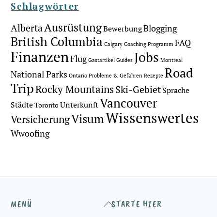
Schlagwörter
Ausrüstung
Alberta
Blogging
Bewerbung
British Columbia
FAQ
Calgary
Coaching Programm
Finanzen
Jobs
Flug
Gastartikel
Guides
Montreal
Road
National Parks
Ontario
Probleme & Gefahren
Rezepte
Trip
Rocky Mountains
Ski-Gebiet
Sprache
Vancouver
Städte
Unterkunft
Toronto
Wissenswertes
Visum
Versicherung
Wwoofing
Back
MENÜ
STARTE HIER
To