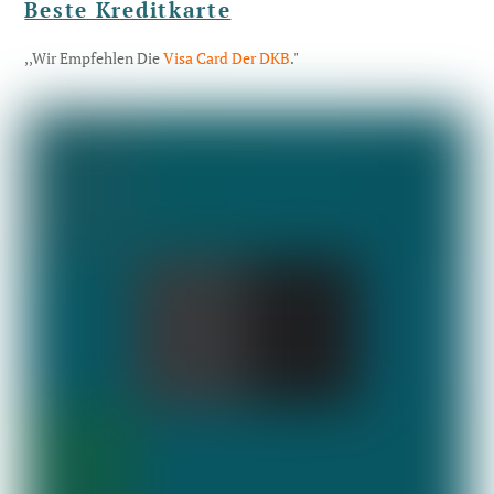
Beste Kreditkarte
,,Wir Empfehlen Die
Visa Card Der DKB
."