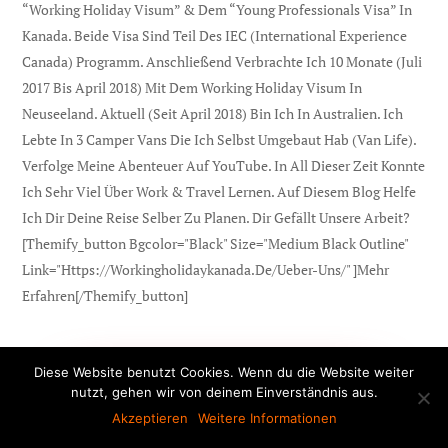
“Working Holiday Visum” & Dem “Young Professionals Visa” In
Kanada. Beide Visa Sind Teil Des IEC (international Experience
Canada) Programm. Anschließend Verbrachte Ich 10 Monate (Juli
2017 Bis April 2018) Mit Dem Working Holiday Visum In
Neuseeland. Aktuell (seit April 2018) Bin Ich In Australien. Ich
Lebte In 3 Camper Vans Die Ich Selbst Umgebaut Hab (Van Life).
Verfolge Meine Abenteuer Auf YouTube. In All Dieser Zeit Konnte
Ich Sehr Viel Über Work & Travel Lernen. Auf Diesem Blog Helfe
Ich Dir Deine Reise Selber Zu Planen. Dir Gefällt Unsere Arbeit?
[themify_button Bgcolor="black" Size="medium Black Outline"
Link="https://workingholidaykanada.de/ueber-Uns/" ]Mehr
Erfahren[/themify_button]
AirBnB (Unterkunft)
Diese Website benutzt Cookies. Wenn du die Website weiter
nutzt, gehen wir von deinem Einverständnis aus.
Akzeptieren
Weitere Informationen