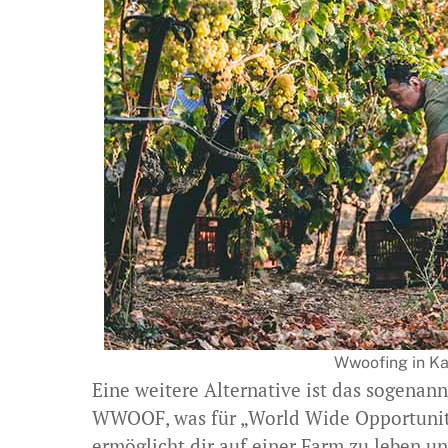
Wwoofing in Ka
Eine weitere Alternative ist das sogenan
WWOOF, was für „World Wide Opportuniti
ermöglicht dir auf einer Farm zu leben u