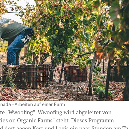
nada – Arbeiten auf einer Farm
nte „Wwoofing”. Wwoofing wird abgeleitet von
es on Organic Farms“ steht. Dieses Programm
nd dort gegen Kost und Logis ein paar Stunden am Ta