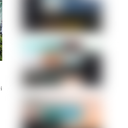
i
e
a