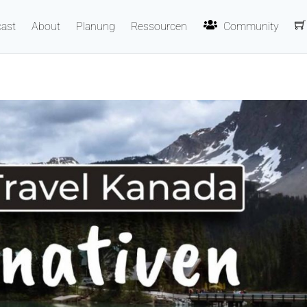
ast
About
Planung
Ressourcen
Community