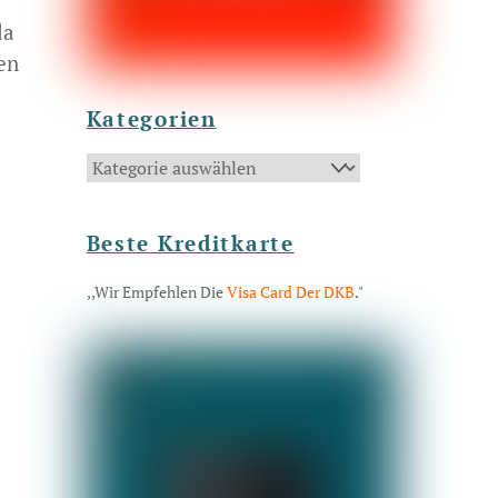
da
en
Kategorien
Kategorien
Beste Kreditkarte
,,Wir Empfehlen Die
Visa Card Der DKB
."